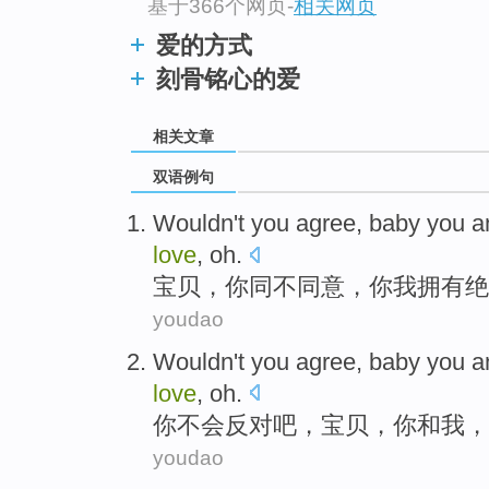
基于366个网页
-
相关网页
爱的方式
刻骨铭心的爱
相关文章
双语例句
Wouldn't
you
agree
,
baby
you 
love
, oh.
宝贝
，
你
同
不
同意
，你
我
拥有
绝
youdao
Wouldn't
you
agree
,
baby
you
a
love
, oh.
你
不会
反对
吧，
宝贝
，你
和
我
，
youdao