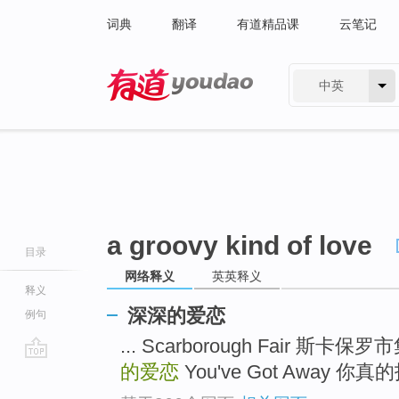
词典
翻译
有道精品课
云笔记
中英
有道 - 网易旗下搜索
a groovy kind of love
目录
网络释义
英英释义
释义
深深的爱恋
例句
... Scarborough Fair 斯卡保罗
的爱恋
You've Got Away 你真的
go
top