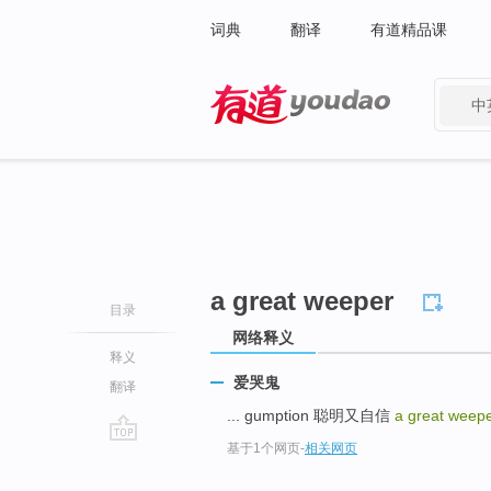
词典
翻译
有道精品课
中
有道 - 网易旗下搜索
a great weeper
目录
网络释义
释义
爱哭鬼
翻译
... gumption 聪明又自信
a great weep
基于1个网页
-
相关网页
go
top