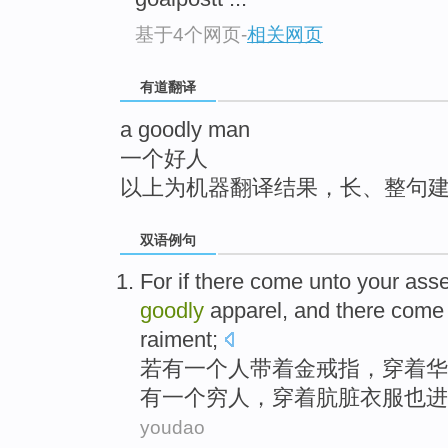
top
基于4个网页
-
相关网页
有道翻译
a goodly man
一个好人
以上为机器翻译结果，长、整句
双语例句
For if
there
come
unto
your
ass
goodly
apparel
, and
there
come 
raiment
;
若
有
一
个
人
带
着
金
戒指
，
穿着
华
有一个
穷人
，穿着
肮脏
衣服也进
youdao