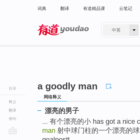
词典
翻译
有道精品课
云笔记
中英
有道 - 网易旗下搜索
a goodly man
目录
网络释义
释义
漂亮的男子
翻译
例句
... 有个漂亮的小 has got a nice 
man
射中球门柱的一个漂亮的球 a crack
go
goalpostt ...