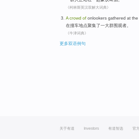
《柯林斯英汉双解大词典》
A
crowd
of
onlookers
gathered
at
th
在
撞车
地点
聚集
了一
大
群
围观者
。
《牛津词典》
更多双语例句
关于有道
Investors
有道智选
官