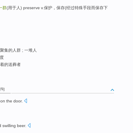
一群
(用于人) preserve v.保护，保存(经过特殊手段而保存下
 聚集的人群 ; 一堆人
度
着的送葬者
例句
on
the
door
.
 swilling
beer
.