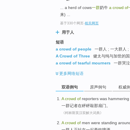
... a herd of cows
一群
奶牛
a crowd of
来) ...
基于330个网页
-
相关网页
用于人
短语
a crowd of people
一群人 ; 一大群人 ;
A Crowd of Three
健太与纯与加世的国
a crowd of tearful mourners
一群哭泣
更多
网络短语
双语例句
原声例句
权威
A
crowd
of
reporters
was
hammering
一
群
记者
在
砰砰
敲
那
扇门。
《柯林斯英汉双解大词典》
A
crowd
of
men
were standing
around
一
群
人
正
站在一起
豪饮
啤酒。