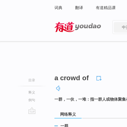
词典
翻译
有道精品课
中
有道 - 网易旗下搜索
a crowd of
目录
释义
一群，一伙，一堆：指一群人或物体聚集
例句
网络释义
go
top
一群