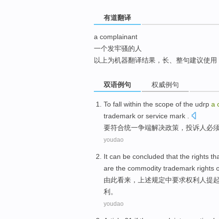
top
有道翻译
a complainant
一个发牢骚的人
以上为机器翻译结果，长、整句建议使用
双语例句
权威例句
To
fall within the scope of the udrp
a
trademark
or
service
mark
.
要
符合统一争端解决政策，
投诉人
必
youdao
It can be concluded that the rights th
are the
commodity
trademark
rights
由此看来，上述规定
中
要求
权利人
提
利。
youdao