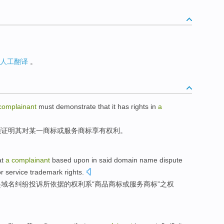
人工翻译
。
complainant
must
demonstrate that
it
has rights
in
a
须
证明
其
对
某一
商标
或
服务
商标
享有
权利。
at
a
complainant
based upon
in
said
domain name
dispute
or
service
trademark
rights.
起
域名
纠纷
投诉所
依据
的
权利
系“
商品
商标
或
服务
商标”之权