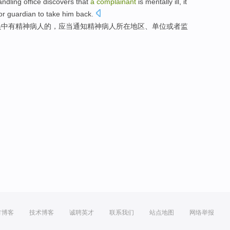
ndling office discovers
that
a
complainant
is mentally
ill
,
it
or
guardian
to
take
him back
.
员中
有
精神
病人
的，
应当
通知
精神病人所在
地区
、
单位
或者
监
方博客
技术博客
诚聘英才
联系我们
站点地图
网络举报