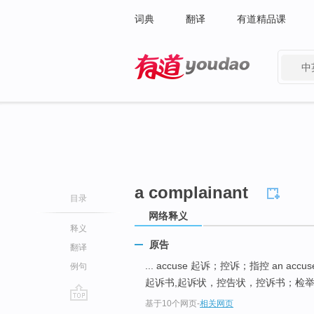
词典
翻译
有道精品课
中
有道 - 网易旗下搜索
a complainant
目录
网络释义
释义
原告
翻译
... accuse 起诉；控诉；指控 an accus
例句
起诉书,起诉状，控告状，控诉书；检举信
基于10个网页
-
相关网页
go