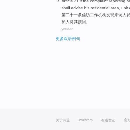
Article 21 if
the
complaint reporting ha
shall
advise
his residential
area
,
unit
第二十一
条
信访
工作机构发现来访人
护人
将
其接回。
youdao
更多双语例句
关于有道
Investors
有道智选
官