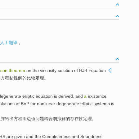
人工翻译
。
ison
theorem
on the
viscosity
solution
of
HJB
Equation
.
划
方程
粘性
解
的
比较
定理
。
degenerate
elliptic
equation is derived
, and
a
existence
olutions of
BVP for nonlinear degenerate elliptic systems is
理
并
给出
方程组边值问题
耦合
弱
拟
解的
存在性
定理
。
RS
are given
and
the
Completeness
and
Soundness