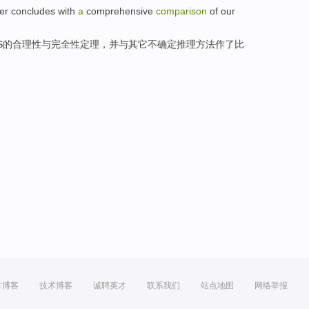
per concludes
with
a
comprehensive
comparison
of our
S的
合理性
与
完全性
定理
，并
与
其它不确定推理方法作了
比
方博客
技术博客
诚聘英才
联系我们
站点地图
网络举报