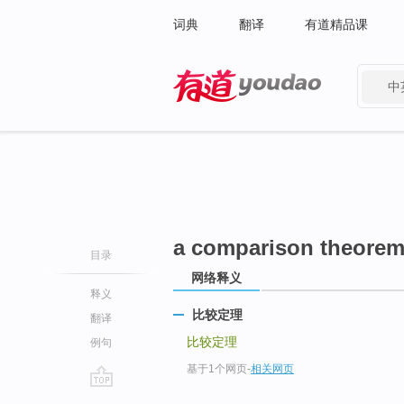
词典
翻译
有道精品课
中
有道 - 网易旗下搜索
a comparison theore
目录
网络释义
释义
比较定理
翻译
比较定理
例句
基于1个网页
-
相关网页
go