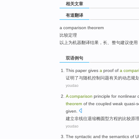
相关文章
top
有道翻译
a comparison theorem
比较定理
以上为机器翻译结果，长、整句建议使用
双语例句
This paper gives
a
proof
of
a
compar
证明
了
与随机控制问题有关
的
动态规
youdao
A
comparison
principle
for nonlinear
theorem
of
the
coupled
weak
quasi-s
given
.
建立非线往
退缩
椭圆
型
方程
的
比较
原
youdao
The
syntactic
and
the
semantics
of
U