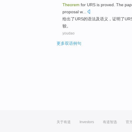
Theorem
for URS is
proved
. The pa
proposal w...
给出
了
URS
的
语法
及
语义
，
证明
了UR
较
。
youdao
更多双语例句
关于有道
Investors
有道智选
官