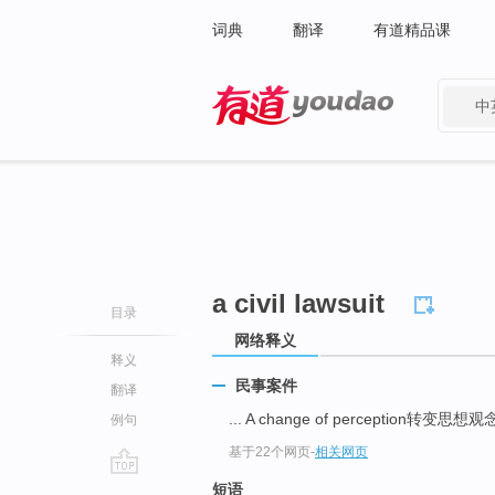
词典
翻译
有道精品课
中
有道 - 网易旗下搜索
a civil lawsuit
目录
网络释义
释义
民事案件
翻译
... A change of perception转变思想
例句
基于22个网页
-
相关网页
go
短语