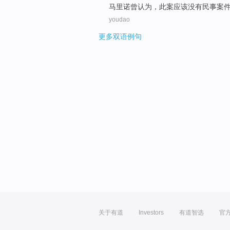
马里诺
曾
认为
，
此案
应该
没有
民事
案
youdao
更多双语例句
关于有道
Investors
有道智选
官