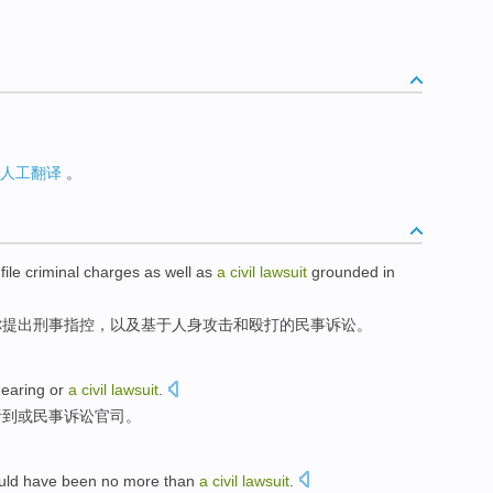
人工翻译
。
file criminal
charges
as well as
a
civil
lawsuit
grounded in
你
提出
刑事
指控
，
以及
基于
人身攻击
和
殴打
的
民事
诉讼
。
earing
or
a
civil
lawsuit
.
听到
或
民事
诉讼官司。
uld
have been no
more than
a
civil
lawsuit
.