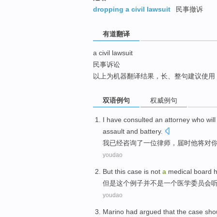
top
dropping a civil lawsuit
民事撤诉
有道翻译
a civil lawsuit
民事诉讼
以上为机器翻译结果，长、整句建议使用
双语例句
权威例句
I
have
consulted
an
attorney
who
will
assault
and
battery
.
我
已经
咨询了
一位
律师
，届时
他
将
对
youdao
But
this
case
is not
a
medical
board
h
但是
这个
例子
并
不是
一个
医学
委员会
youdao
Marino
had
argued
that
the case
sho