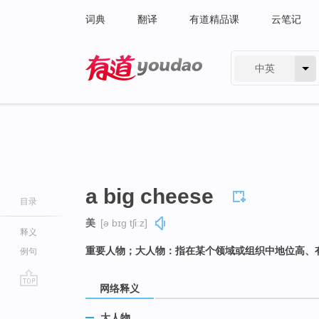
词典
翻译
有道精品课
云笔记
中英
有道 - 网易旗下搜索
a big cheese
目录
美
[ə bɪɡ tʃiːz]
释义
重要人物；大人物：指在某个领域或组织中地位高、
例句
网络释义
go
top
大人物