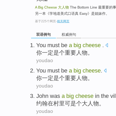
A Big Cheese
大人物
The Bottom Line 最
另一本《学地道美式口语真 Easy》是姐妹作。
基于225个网页
-
相关网页
双语例句
权威例句
You
must be
a
big
cheese
.
你
一定
是个
重要人物。
youdao
You
must be
a
big
cheese
.
你
一定
是个
重要人物。
youdao
John
was
a
big
cheese
in
the vi
约翰
在
村里
可是
个
大人物
。
youdao