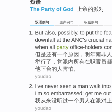
短语
The Party of God
上帝的派对
双语例句
原声例句
权威例句
But
also
, possibly, to put the
fea
downfall
at the
ANC
's
crucial
na
when
all
party
office-holders c
但是
还有
一个原因，
明年
南非人
举行了，
党派
内
所有
在职官员都
他
下台
的人
害怕
。
youdao
I
've never
seen
a
man
walk into
I'm so embarrassed; get me ou
我
从来
没
听过
一个
男人
在
派对
上
youdao