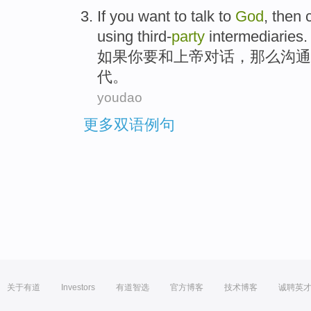
If
you
want to
talk to
God
,
then
using
third-
party
intermediaries
.
如果
你
要
和
上帝
对话，
那么
沟通
代
。
youdao
更多双语例句
关于有道
Investors
有道智选
官方博客
技术博客
诚聘英