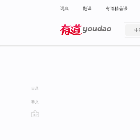
词典
翻译
有道精品课
中
有道 - 网易旗下搜索
目录
释义
go
top