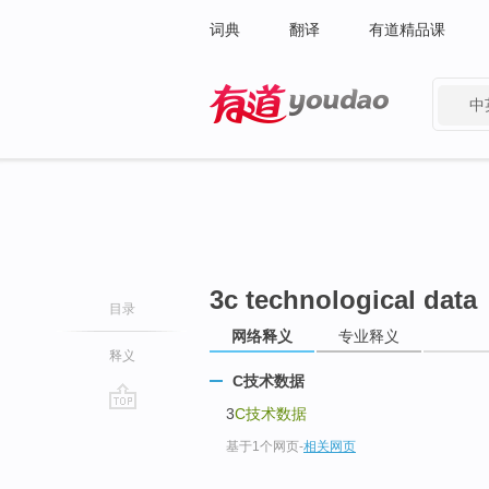
词典
翻译
有道精品课
中
有道 - 网易旗下搜索
3c technological data
目录
网络释义
专业释义
释义
C技术数据
3
C技术数据
go
基于1个网页
-
相关网页
top