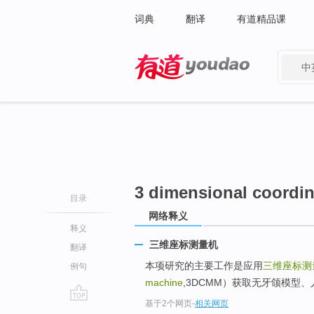
词典
翻译
有道精品课
中
有道 - 网易旗下搜索
3 dimensional coordi
目录
网络释义
释义
三维座标测量机
翻译
本项研究的主要工作是应用
三维座标测
例句
machine
,3DCMM）获取无牙颌模型、
基于2个网页
-
相关网页
go