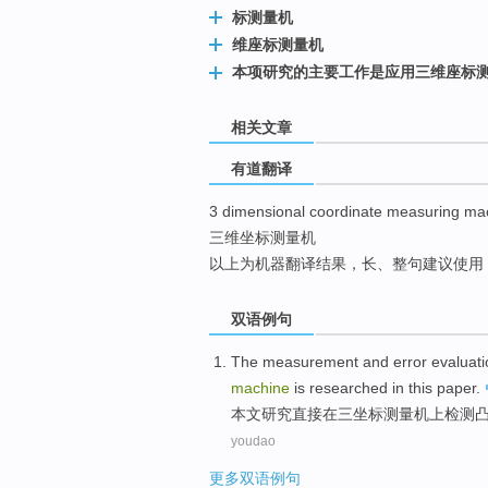
标测量机
top
维座标测量机
本项研究的主要工作是应用三维座标
相关文章
有道翻译
3 dimensional coordinate measuring ma
三维坐标测量机
以上为机器翻译结果，长、整句建议使用
双语例句
The
measurement
and
error
evaluati
machine
is
researched
in this paper
.
本文
研究
直接
在
三
坐标
测量
机上
检测
youdao
更多双语例句