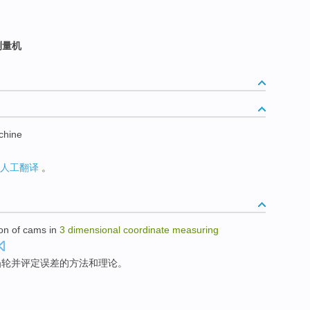
测量机
chine
人工翻译
。
on
of
cams
in
3
dimensional
coordinate
measuring
凸轮
并
评定
误差
的
方法
和
理论。