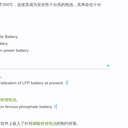
于250℃，这使其成为安全性十分高的电池，其寿命也十分
te Battery
ttery
um power battery
化
。
rialization
of
LFP
battery
at
present
.
酸
铁
锂电池
。
ion
ferrous phosphate
battery
.
，
软件
上
嵌入
了针对
磷酸铁
锂
电池
的
制约
对策
。