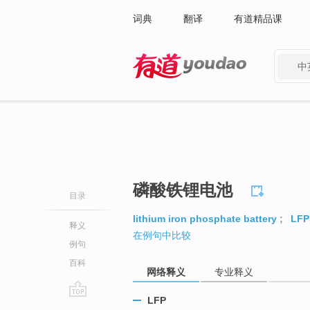
词典
翻译
有道精品课
中
有道 - 网易旗下搜索
磷酸铁锂电池
目录
lithium iron phosphate battery
;
LFP
释义
在例句中比较
例句
百科
网络释义
专业释义
LFP
go