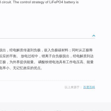
d
circuit
.
The
control
strategy
of
LiFePO4 battery
is
脱出，经电解质传递到负极，嵌入负极碳材料；同时从正极释
反应的平衡。 放电过程中，锂离子自负极脱出，经电解质到达
正极，为外界提供能量。 磷酸铁锂电池具有工作电压高、能量
电率小、无记忆效应的优点。
以上来源于：
百度百科