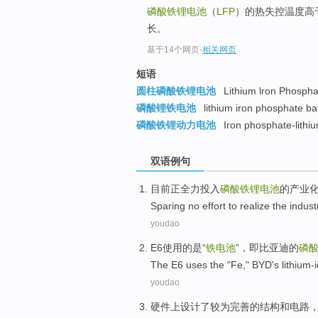
磷酸铁锂电池
（
LFP
）的热失控温度高
top
长。
基于14个网页
-
相关网页
短语
圆柱磷酸铁锂电池
Lithium lron Phospha
磷酸锂铁电池
lithium iron phosphate ba
磷酸铁锂动力电池
Iron phosphate-lithi
双语例句
目前
正
全力
投入
磷酸铁锂
电池
的
产业
Sparing
no effort to
realize the
indust
youdao
E6
使用
的是“
铁
电池
”，即
比亚迪
的
磷
The E6
uses
the "
Fe
,"
BYD's
lithium-
youdao
硬件
上设计
了
较为
完善
的
结构
和
电路