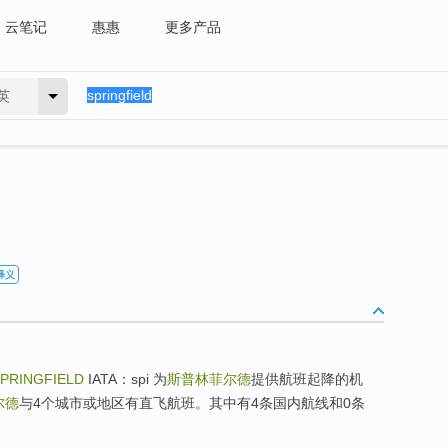
云笔记
惠惠
更多产品
英
释义
PRINGFIELD
IATA：spi 为
斯普林菲尔德
提供航班起降的机
尔德
与4个城市或地区有直飞航班。其中有4条国内航线和0条