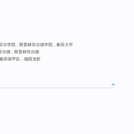
菲尔学院 ; 斯普林菲尔德学院 ; 春田大学
菲尔德 ; 斯普林菲尔德
春田装甲队 ; 缅因龙虾