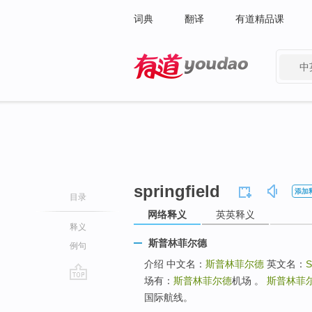
词典
翻译
有道精品课
中
有道 - 网易旗下搜索
springfield
添加
目录
网络释义
英英释义
释义
斯普林菲尔德
例句
介绍 中文名：
斯普林菲尔德
英文名：
S
场有：
斯普林菲尔德
机场 。
斯普林菲
go
国际航线。
top