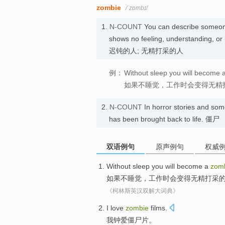
zombie
/ˈzɒmbɪ/
1.
N-COUNT
You can describe someo
shows no feeling, understanding, or
迟钝的人; 无精打采的人
例：
Without sleep you will become 
如果不睡觉，工作时会变得无精
2.
N-COUNT
In horror stories and som
has been brought back to life. 僵尸
双语例句
原声例句
权威
Without
sleep
you will
become
a
zom
如果不
睡觉
，
工作
时会
变得
无精打采
《柯林斯英汉双解大词典》
I
love
zombie
films
.
我
钟爱
僵尸
片
。