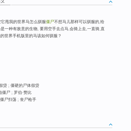
释义
会被它甩我的世界马怎么驯服
僵尸
不想马儿那样可以驯服的,给
)是一种有敌意的生物, 要用空手去点马,会骑上去,一直骑,直
我的世界手机版里的马该如何驯服？
尸假贷 ; 僵硬的尸体假贷
柏僵尸 ; 罗伯·赞比
 僵尸扫荡 ; 丧尸枪手