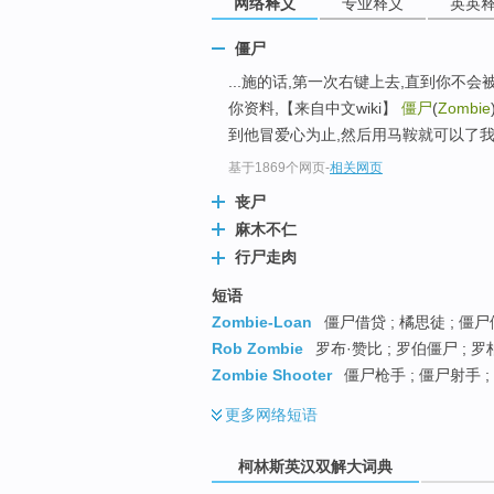
网络释义
专业释义
英英
go
top
僵尸
...施的话,第一次右键上去,直到你不
你资料,【来自中文wiki】
僵尸
(
Zombie
到他冒爱心为止,然后用马鞍就可以了
基于1869个网页
-
相关网页
丧尸
麻木不仁
行尸走肉
短语
Zombie-Loan
僵尸借贷 ; 橘思徒 ; 僵
Rob Zombie
罗布·赞比 ; 罗伯僵尸 ; 罗
Zombie Shooter
僵尸枪手 ; 僵尸射手 ;
更多
网络短语
柯林斯英汉双解大词典