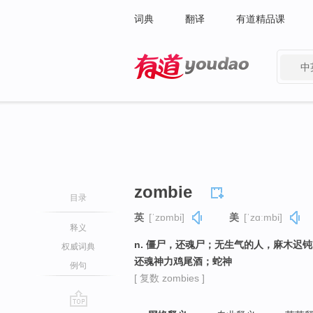
词典
翻译
有道精品课
中
有道 - 网易旗下搜索
zombie
目录
英
[ˈzɒmbi]
美
[ˈzɑːmbi]
释义
n. 僵尸，还魂尸；无生气的人，麻木迟
权威词典
还魂神力鸡尾酒；蛇神
例句
[ 复数 zombies ]