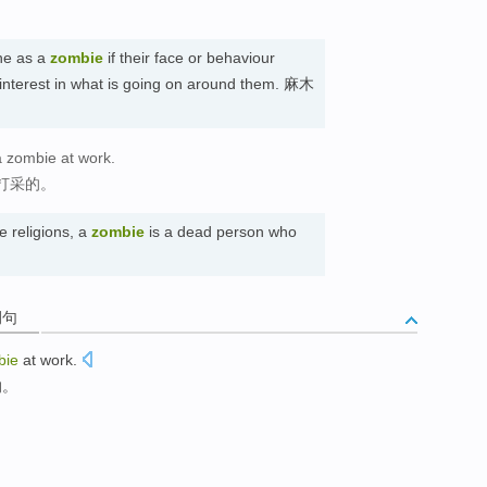
ne as a
zombie
if their face or behaviour
 interest in what is going on around them. 麻木
a zombie at work.
打采的。
e religions, a
zombie
is a dead person who
例句
bie
at
work
.
的。