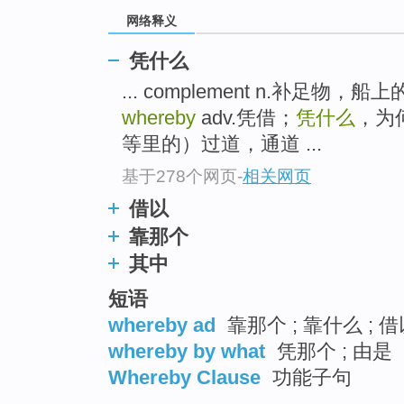
go
网络释义
top
凭什么
... complement n.补足物
whereby
adv.凭借；
凭什么
，为何
等里的）过道，通道 ...
基于278个网页
-
相关网页
借以
靠那个
其中
短语
whereby ad
靠那个 ; 靠什么 ; 借
whereby by what
凭那个 ; 由是
Whereby Clause
功能子句