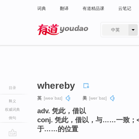
词典
翻译
有道精品课
云笔记
中英
有道 - 网易旗下搜索
whereby
目录
英
[weəˈbaɪ]
美
[werˈbaɪ]
释义
adv. 凭此，借以
权威词典
例句
conj. 凭此，借以，与……一致
于……的位置