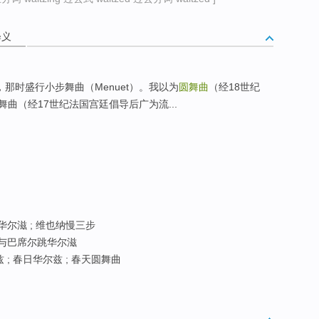
释义
，那时盛行小步舞曲（Menuet）。我以为
圆舞曲
（经18世纪
曲（经17世纪法国宫廷倡导后广为流...
华尔滋 ; 维也纳慢三步
 与巴席尔跳华尔滋
 ; 春日华尔兹 ; 春天圆舞曲