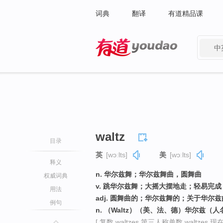
词典
翻译
有道精品课
中
有道 - 网易旗下搜索
waltz
目录
英
[wɔːlts]
美
[wɔːlts]
释义
n. 华尔兹舞；华尔兹舞曲，圆舞曲
权威词典
v. 跳华尔兹舞；大摇大摆地走；轻易完
用法
adj. 圆舞曲的；华尔兹舞的；关于华尔兹
例句
n. （Waltz）（美、法、德）华尔兹（人
[ 复数 waltzes 第三人称单数 waltzes 现在分