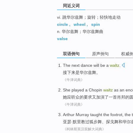
同近义词
vi. 跳华尔兹舞；旋转；轻快地走动
circle
,
wheel
,
spin
n. 华尔兹舞；华尔兹舞曲
valse
双语例句
原声例句
权威
The
next
dance
will
be
a
waltz
.
接下来
是
华尔兹
舞
。
《牛津词典》
She
played a
Chopin
waltz
as
an
enc
她
应听众的
要求又加演了一首
肖邦
的
《牛津词典》
Arthur
Murray
taught
the foxtrot
,
the 
亚瑟·
默里
教过
狐步舞
、
探戈舞
和
华尔
《柯林斯英汉双解大词典》