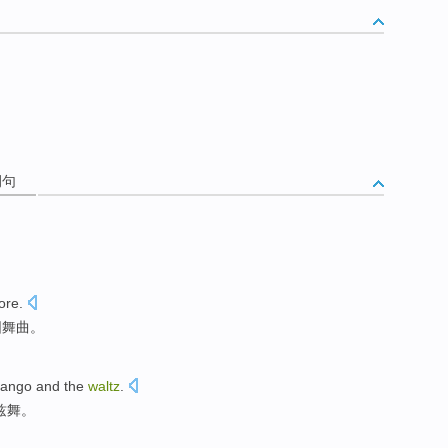
例句
ore
.
圆舞曲
。
tango
and
the
waltz
.
兹
舞。