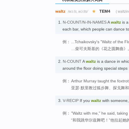
waltz
TEM4
/wɔːls, wɔːlts/
( waltzi
1.
N-COUNT/N-IN-NAMES
A
waltz
is a
each bar, which people can danc
例：
...Tchaikovsky's "Waltz of the F
…柴可夫斯基的《花之圆舞曲》
2.
N-COUNT
A
waltz
is a dance in whi
around the floor doing special step
例：
Arthur Murray taught the foxtrot
亚瑟·默里教过狐步舞、探戈舞
3.
V-RECIP
If you
waltz
with someone,
例：
"Waltz with me," he said, taking
“和我跳华尔兹舞吧！”他拉起她