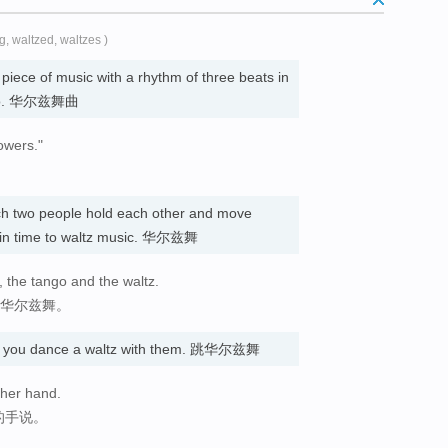
ng, waltzed, waltzes )
 piece of music with a rhythm of three beats in
e to. 华尔兹舞曲
lowers."
。
ch two people hold each other and move
s in time to waltz music. 华尔兹舞
, the tango and the waltz.
和华尔兹舞。
 you dance a waltz with them. 跳华尔兹舞
 her hand.
的手说。