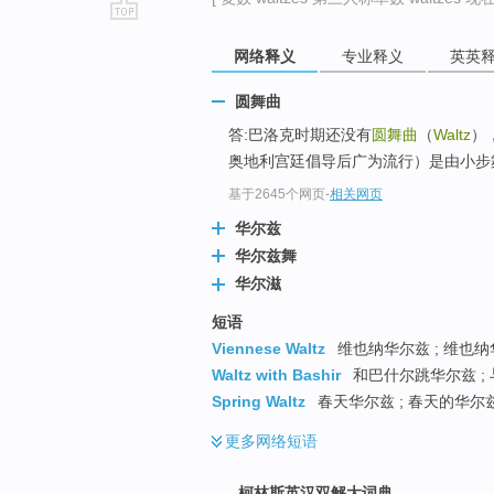
go
网络释义
专业释义
英英
top
圆舞曲
答:巴洛克时期还没有
圆舞曲
（
Waltz
）
奥地利宫廷倡导后广为流行）是由小步舞
基于2645个网页
-
相关网页
华尔兹
华尔兹舞
华尔滋
短语
Viennese Waltz
维也纳华尔兹 ; 维也纳
Waltz with Bashir
和巴什尔跳华尔兹 ;
Spring Waltz
春天华尔兹 ; 春天的华尔兹
更多
网络短语
柯林斯英汉双解大词典