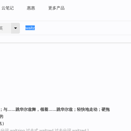
云笔记
惠惠
更多产品
英
成；与……跳华尔兹舞，领着……跳华尔兹；轻快地走动；硬拖
的
名）
词 waltzing 过去式 waltzed 过去分词 waltzed ]