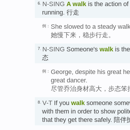
N-SING
A walk
is the action of
6.
running. 行走
She slowed to a steady walk
例：
她慢下来，稳步行走。
N-SING
Someone's
walk
is th
7.
态
George, despite his great h
例：
great dancer.
尽管乔治身材高大，步态笨
V-T
If you
walk
someone somewh
8.
with them in order to show poli
that they get there safely. 