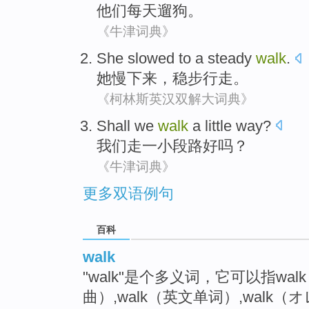
他们
每天
遛
狗
。
《牛津词典》
She
slowed
to
a steady
walk
.
她
慢
下来，
稳步
行走。
《柯林斯英汉双解大词典》
Shall
we
walk
a little
way
?
我们
走
一小
段
路
好吗？
《牛津词典》
更多双语例句
百科
walk
"walk"是个多义词，它可以指walk（F
曲）,walk（英文单词）,walk