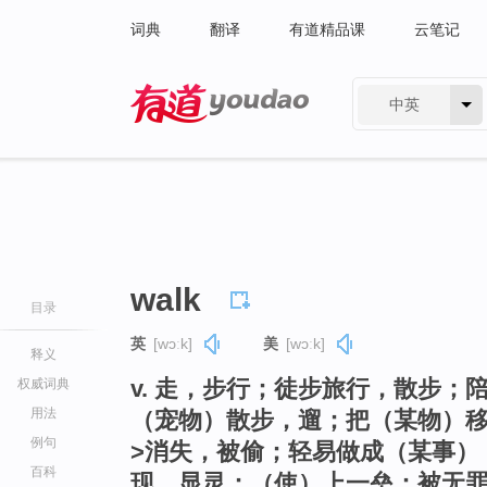
词典
翻译
有道精品课
云笔记
中英
有道 - 网易旗下搜索
walk
目录
英
[wɔːk]
美
[wɔːk]
释义
v. 走，步行；徒步旅行，散步
权威词典
用法
（宠物）散步，遛；把（某物）移
例句
>消失，被偷；轻易做成（某事）
百科
现，显灵；（使）上一垒；被无