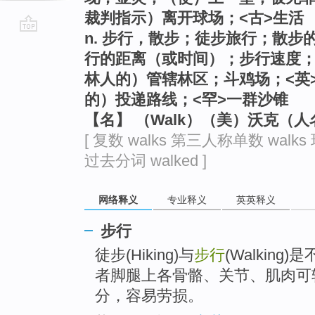
裁判指示）离开球场；<古>生活
n. 步行，散步；徒步旅行；散
go
行的距离（或时间）；步行速度；
top
林人的）管辖林区；斗鸡场；<英
的）投递路线；<罕>一群沙锥
【名】 （Walk）（美）沃克（人
[ 复数 walks 第三人称单数 walks 
过去分词 walked ]
网络释义
专业释义
英英释义
步行
徒步(Hiking)与
步行
(Walkin
者脚腿上各骨骼、关节、肌肉可
分，容易劳损。