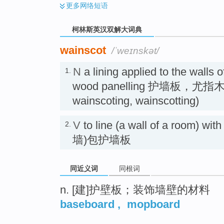
更多
网络短语
柯林斯英汉双解大词典
wainscot
/ˈweɪnskət/
N
a lining applied to the walls 
1.
wood panelling 护墙板，尤指木质
wainscoting, wainscotting)
V
to line (a wall of a room) w
2.
墙)包护墙板
同近义词
同根词
n. [建]护壁板；装饰墙壁的材料
baseboard
,
mopboard