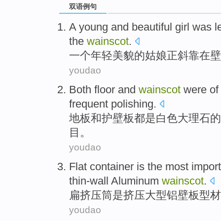
双语例句
A
young
and
beautiful
girl
was
l
the
wainscot
.
一个
年轻
美貌的
姑娘
正
斜
靠
在
壁
youdao
Both floor
and
wainscot
were
of
frequent
polishing
.
地板
和
护壁
板
都
是
白色
大理石
的
目。
youdao
Flat
container
is
the
most import
thin-wall Aluminum
wainscot
.
扁
挤压
筒
是
挤压
大型
铝
壁板型材
youdao