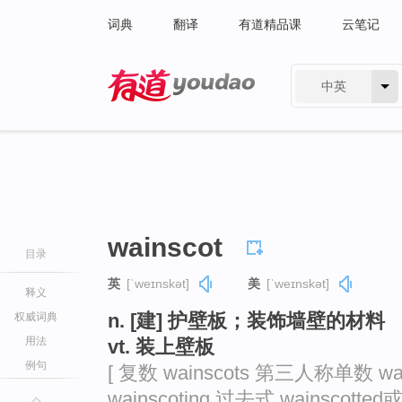
词典
翻译
有道精品课
云笔记
中英
有道 - 网易旗下搜索
wainscot
目录
英
[ˈweɪnskət]
美
[ˈweɪnskət]
释义
n. [建] 护壁板；装饰墙壁的材料
权威词典
用法
vt. 装上壁板
例句
[ 复数 wainscots 第三人称单数 wai
wainscoting 过去式 wainscotte