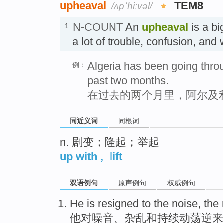
upheaval
TEM8
/ʌpˈhiːvəl/
N-COUNT
An
upheaval
is a b
1.
a lot of trouble, confusion, an
Algeria has been going throu
例：
past two months.
在过去的两个月里，阿尔及
同近义词
同根词
n. 剧变；隆起；举起
up with
,
lift
双语例句
原声例句
权威例句
He
is resigned
to the
noise
, the
他
对
噪音
、
杂乱
和
持续
动荡逆来