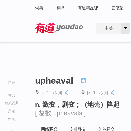
词典
翻译
有道精品课
云笔记
中英
有道 - 网易旗下搜索
upheaval
目录
英
[ʌpˈhiːv(ə)l]
美
[ʌpˈhiːv(ə)l]
释义
n. 激变，剧变；（地壳）隆起
权威词典
用法
[ 复数 upheavals ]
例句
网络释义
专业释义
英英释义