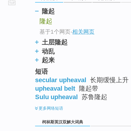
go
隆起
top
隆起
基于1个网页
-
相关网页
土层隆起
动乱
起来
短语
secular upheaval
长期缓慢上升 ;
upheaval belt
隆起带
Sulu upheaval
苏鲁隆起
更多
网络短语
柯林斯英汉双解大词典