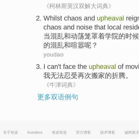
《柯林斯英汉双解大词典》
Whilst
chaos
and
upheaval
reig
chaos
and
noise that local
resid
当
混乱
和
动荡
笼罩
着
学院
的
时候
的混乱和
喧嚣
呢？
youdao
I
can't
face the
upheaval
of
mov
我
无法
忍受
再次
搬家
的
折腾
。
《牛津词典》
更多双语例句
关于有道
Investors
有道智选
官方博客
技术博客
诚聘英