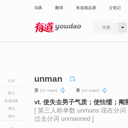
词典
翻译
有道精品课
云笔记
中英
有道 - 网易旗下搜索
unman
目录
英
[ʌnˈmæn]
美
[ʌnˈmæn]
释义
vt. 使失去男子气质；使怯懦；阉
权威词典
用法
[ 第三人称单数 unmans 现在分词 u
例句
过去分词 unmanned ]