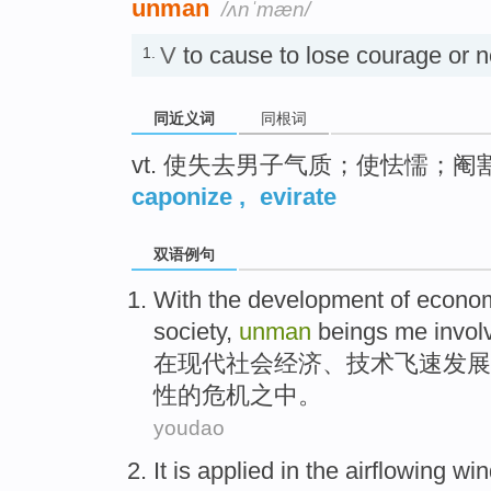
unman
/ʌnˈmæn/
V
to cause to lose courage 
1.
同近义词
同根词
vt. 使失去男子气质；使怯懦；阉
caponize
,
evirate
双语例句
With the
development
of
econo
society
,
unman
beings me involv
在
现代
社会
经济
、
技术
飞速
发展
性
的
危机之中
。
youdao
It is applied
in the airflowing
wi