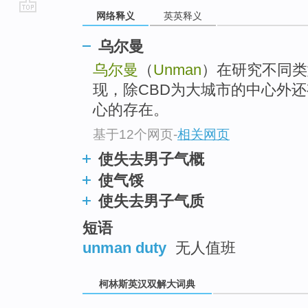
网络释义
英英释义
go
top
乌尔曼
乌尔曼
（
Unman
）在研究不同类
现，除CBD为大城市的中心外
心的存在。
基于12个网页
-
相关网页
使失去男子气概
使气馁
使失去男子气质
短语
unman duty
无人值班
柯林斯英汉双解大词典