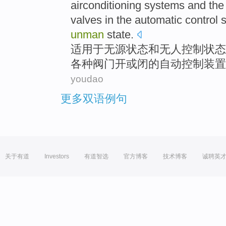
airconditioning
systems
and
th
valves
in
the
automatic
control
s
unman
state
.
适用
于无
源
状态
和
无人
控制
状态
各种阀门
开或闭
的
自动
控制
装置
youdao
更多双语例句
关于有道
Investors
有道智选
官方博客
技术博客
诚聘英