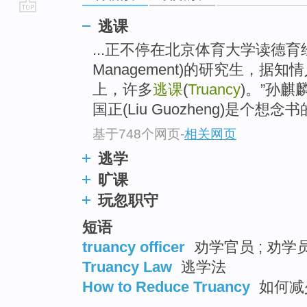
go
逃课
top
...正不停在北京体育大学读德育经济
Management)的研究生，据知
上，许多
逃课
(
Truancy
)。”孙
国正(Liu Guozheng)是个想念
基于748个网页
-
相关网页
逃学
旷课
玩忽职守
短语
truancy officer
劝学官员 ; 劝学
Truancy Law
逃学法
How to Reduce Truancy
如何减