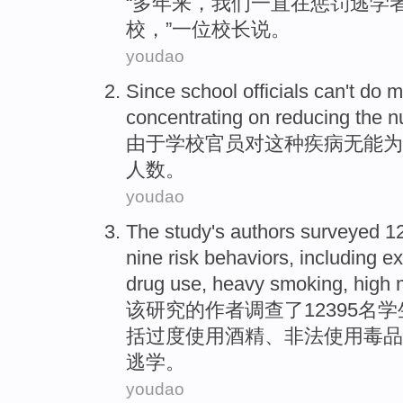
“
多年
来，
我们
一直
在
惩罚
逃学
校
，”
一位
校长
说
。
youdao
Since
school
officials
can't do 
concentrating on
reducing
the
n
由于
学校
官员
对
这种
疾病
无能为
人数
。
youdao
The
study
's authors
surveyed
12
nine
risk
behaviors
,
including
ex
drug use
,
heavy
smoking
, high
该
研究
的
作者
调查了
12395
名学
括
过度
使用
酒精
、
非法
使用
毒品
逃学
。
youdao