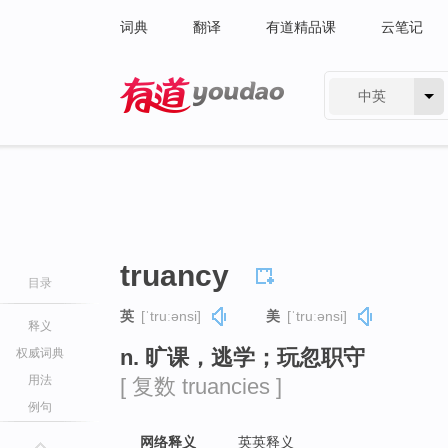
词典
翻译
有道精品课
云笔记
中英
有道 - 网易旗下搜索
truancy
目录
英
[ˈtruːənsi]
美
[ˈtruːənsi]
释义
n. 旷课，逃学；玩忽职守
权威词典
用法
[ 复数 truancies ]
例句
网络释义
英英释义