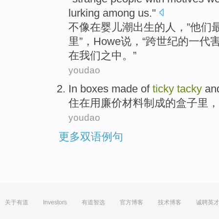
lurking
among
us
."
不像
在
婴儿
潮
出生的人，”他们
里”，
Howe
说
，“跨世纪的一代
在
我们
之中
。”
youdao
In
boxes
made
of
ticky
tacky
and
住
在
用
廉价
材料
制成
的
盒子里
，
youdao
更多双语例句
关于有道
Investors
有道智选
官方博客
技术博客
诚聘英