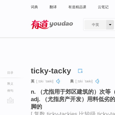
词典
翻译
有道精品课
云笔记
中英
有道 - 网易旗下搜索
ticky-tacky
目录
英
[ˌtɪki ˈtæki]
美
[ˌtɪki ˈtæki]
释义
n. （尤指用于郊区建筑的）次等
例句
adj. （尤指房产开发）用料低
脚的
go
top
[ 复数 ticky-tackies 比较级 ticky-ta