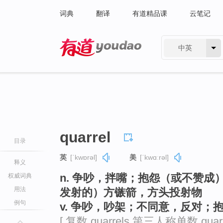
词典
翻译
有道精品课
云笔记
中英
有道 - 网易旗下搜索
quarrel
目录
英
[ˈkwɒrəl]
美
[ˈkwɑːrəl]
释义
n. 争吵，拌嘴；抱怨（或不赞成
权威词典
用法
发射的）方镞箭，方头投射物
例句
v. 争吵，吵架；不同意，反对；
[ 复数 quarrels 第三人称单数 quarr