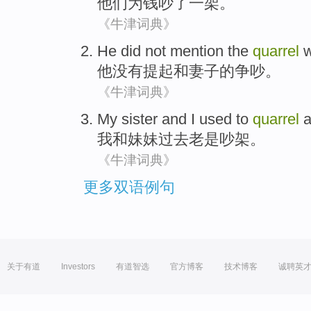
他们
为
钱
吵了
一
架。
《牛津词典》
He
did not
mention
the
quarrel
w
他
没有
提起
和
妻子
的
争吵
。
《牛津词典》
My sister
and
I
used
to
quarrel
a
我
和
妹妹
过去
老是吵架
。
《牛津词典》
更多双语例句
关于有道
Investors
有道智选
官方博客
技术博客
诚聘英