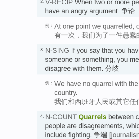
V-RECIP
When two or more p
2.
have an angry argument. 争论
At one point we quarrelled, o
例：
有一次，我们为了一件愚蠢
N-SING
If you say that you ha
3.
someone or something, you mea
disagree with them. 分歧
We have no quarrel with the 
例：
country.
我们和西班牙人民或其它任
N-COUNT
Quarrels
between co
4.
people are disagreements, whic
include fighting. 争端
[journalis