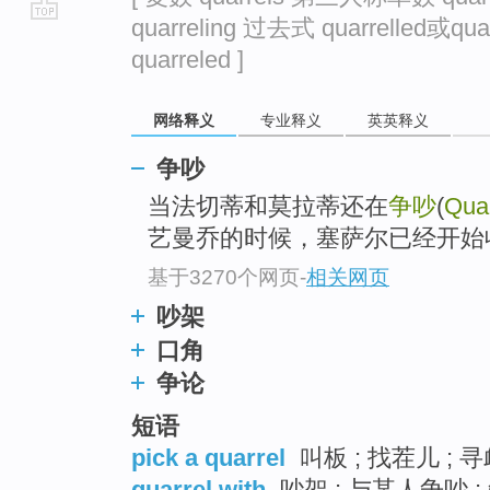
quarreling 过去式 quarrelled或qu
go
quarreled ]
top
网络释义
专业释义
英英释义
争吵
当法切蒂和莫拉蒂还在
争吵
(
Quar
艺曼乔的时候，塞萨尔已经开始
基于3270个网页
-
相关网页
吵架
口角
争论
短语
pick a quarrel
叫板 ; 找茬儿 ; 
quarrel with
吵架 ; 与某人争吵 ; 