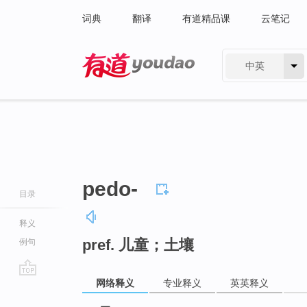
词典
翻译
有道精品课
云笔记
中英
有道 - 网易旗下搜索
pedo-
目录
释义
pref. 儿童；土壤
例句
网络释义
专业释义
英英释义
go
top