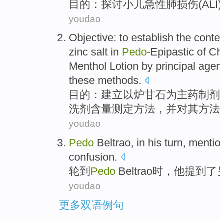
目的
：
探讨
小儿
急性
肺
损伤
(AL
youdao
Objective
:
to establish
the
conte
zinc salt in
Pedo-
Epipastic
of
Ch
Menthol
Lotion
by principal age
these
methods
.
目的
：
建立
以炉
甘石
为主药制剂
洗剂
含量
测定
方法
，
并
对
其方法
youdao
Pedo
Beltrao, in
his
turn,
menti
confusion
.
轮到
Pedo
Beltrao时，
他
提到
了
youdao
更多双语例句