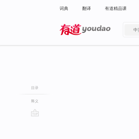
词典
翻译
有道精品课
中
有道 - 网易旗下搜索
目录
释义
go
top