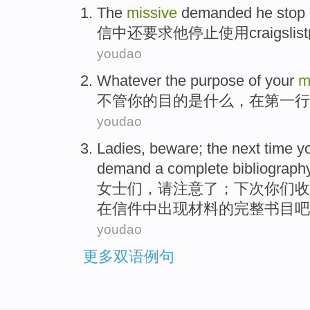
The
missive
demanded
he
stop
信中
还要求
他
停止
使用craigslist
youdao
Whatever
the
purpose
of
your
m
不管
你
的
目的
是什么，
在
第一
行
youdao
Ladies
,
beware
;
the next time
y
demand
a
complete
bibliograph
女士们
，
请注意了
；
下次
你们
收
在信件
中出现材料的
完整
书目吧
youdao
更多双语例句