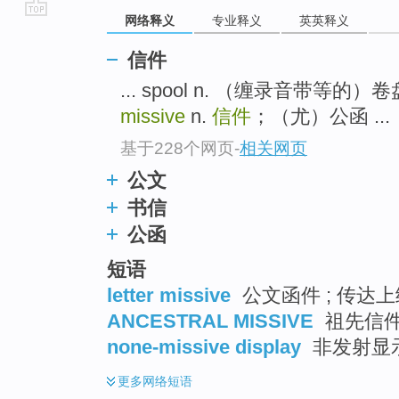
网络释义
专业释义
英英释义
go
top
信件
... spool n. （缠录音带等的）卷
missive
n.
信件
；（尤）公函 ...
基于228个网页
-
相关网页
公文
书信
公函
短语
letter missive
公文函件 ; 传达
ANCESTRAL MISSIVE
祖先信
none-missive display
非发射显
更多
网络短语