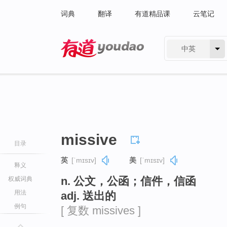
词典
翻译
有道精品课
云笔记
中英
有道 - 网易旗下搜索
missive
目录
英
[ˈmɪsɪv]
美
[ˈmɪsɪv]
释义
n. 公文，公函；信件，信函
权威词典
用法
adj. 送出的
例句
[ 复数 missives ]