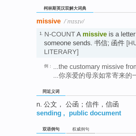
柯林斯英汉双解大词典
missive
/ˈmɪsɪv/
N-COUNT
A
missive
is a lette
1.
someone sends. 书信; 函件
[H
LITERARY]
...the customary missive fro
例：
...你亲爱的母亲如常寄来的
同近义词
n. 公文， 公函；信件，信函
sending
,
public document
双语例句
权威例句