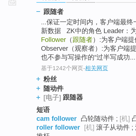
go
跟随者
top
...保证一定时间内，客户端最
新数据 ZK中的角色 Leade
Follower
（
跟随者
）:为客户端提
Observer（观察者）:为客户端
也不参与写操作的“过半写成功...
基于1242个网页
-
相关网页
粉丝
随动件
跟随器
[电子]
短语
cam follower
凸轮随动件 ;
[机]
凸
roller follower
[机]
滚子从动件 ; 