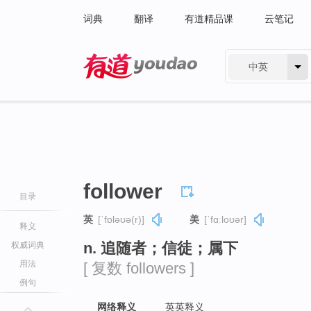
词典
翻译
有道精品课
云笔记
中英
有道 - 网易旗下搜索
follower
目录
英
[ˈfɒləʊə(r)]
美
[ˈfɑːloʊər]
释义
n. 追随者；信徒；属下
权威词典
用法
[ 复数 followers ]
例句
网络释义
英英释义