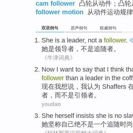
cam follower
凸轮从动件；凸轮
follower motion
从动件运动规律
双语例句
原声例句
权威例句
She
is
a leader
,
not
a
follower
.
她
是
领导者
，
不是
追随者
。
《牛津词典》
Now
I
want to
say
that I
think th
follower
than
a leader
in the
cof
现在
我
想
说
，我
认为
Shaffers
者
，
而不是
引领者。
youdao
She
herself insists
she
is
no sla
她
坚称
自己
绝不
是
一个追随时尚