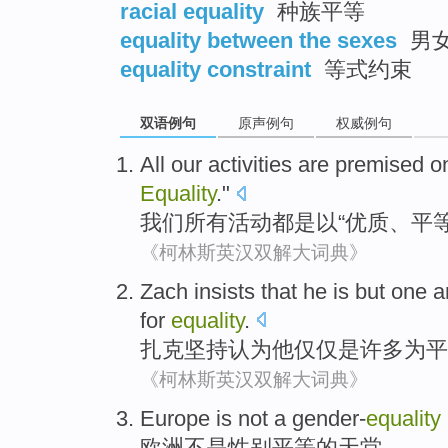
racial equality
种族平等
equality between the sexes
男
equality constraint
等式约束
双语例句
原声例句
权威例句
All
our
activities
are
premised
on
Equality
."
我们
所有
活动
都
是以“
优质
、平等
《柯林斯英汉双解大词典》
Zach
insists
that
he
is
but
one
a
for
equality
.
扎
克
坚持
认为
他
仅仅
是
许多
为
平
《柯林斯英汉双解大词典》
Europe
is not
a
gender-
equality
欧洲
不是
性别平等的
天堂
。