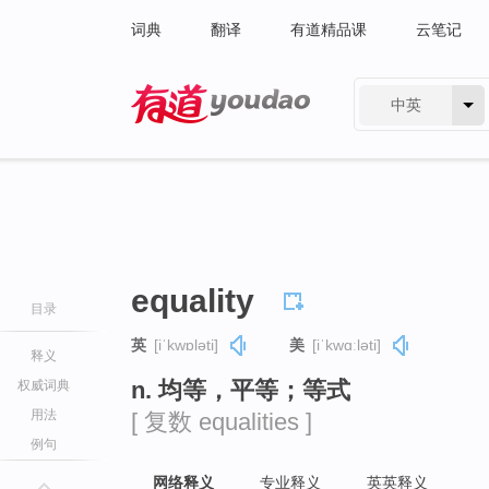
词典
翻译
有道精品课
云笔记
中英
有道 - 网易旗下搜索
equality
目录
英
[iˈkwɒləti]
美
[iˈkwɑːləti]
释义
n. 均等，平等；等式
权威词典
用法
[ 复数 equalities ]
例句
网络释义
专业释义
英英释义