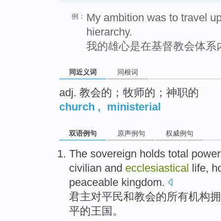
My ambition was to travel up
例：
hierarchy.
我的雄心是在基督教会体系
同近义词
同根词
adj. 教会的；牧师的；神职的
church
,
ministerial
双语例句
原声例句
权威例句
The
sovereign
holds
total
power
civilian
and
ecclesiastical
life, 
peaceable
kingdom
.
君主对
平民
和
教会
的
所有
机构
拥
平
的
王国
。