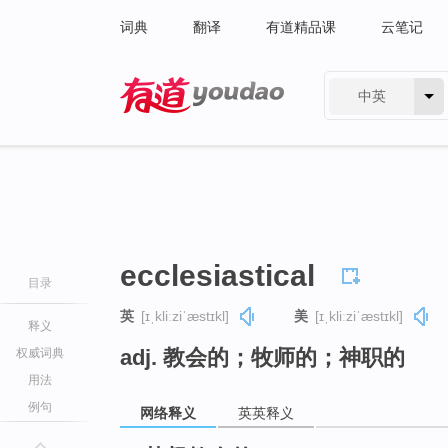
词典
翻译
有道精品课
云笔记
中英
有道 - 网易旗下搜索
ecclesiastical
目录
英
[ɪˌkliːziˈæstɪkl]
美
[ɪˌkliːziˈæstɪkl]
释义
adj. 教会的；牧师的；神职的
权威词典
用法
例句
网络释义
英英释义