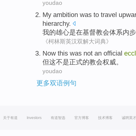
youdao
My
ambition
was
to travel upwa
hierarchy
.
我
的
雄心
是
在
基督教
会体系内步
《柯林斯英汉双解大词典》
Now
this
was not
an official
eccl
但
这
不是
正式
的
教会
权威
。
youdao
更多双语例句
关于有道
Investors
有道智选
官方博客
技术博客
诚聘英