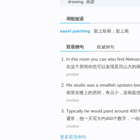
drawing. 画架
词组短语
easel painting
架上绘画；架上画
双语例句
权威例句
In
this
room
you
can
also
find
Aleksa
在
这个
房间
你
也
可以
发现
亚历山大
的
youdao
His
studio
was a smallish
upstairs
be
画室
在楼上
的
房间
，
有点
小，
连
画架
youdao
Typically
he
would paint
around
400
通常
，
他
一
天写
大约
400个
数字
，
一动
youdao
更多双语例句