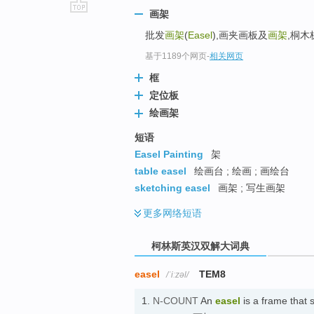
画架
go
批发
画架
(
Easel
),画夹画板及
画架
,桐木
top
基于1189个网页
-
相关网页
框
定位板
绘画架
短语
Easel Painting
架
table easel
绘画台 ; 绘画 ; 画绘台
sketching easel
画架 ; 写生画架
更多
网络短语
柯林斯英汉双解大词典
easel
TEM8
/ˈiːzəl/
1.
N-COUNT
An
easel
is a frame that s