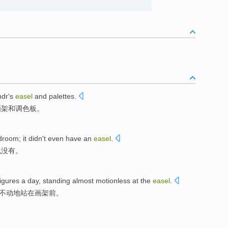
ndr
's
easel
and
palettes
.
画架
和
调色板
。
droom
;
it
didn't
even
have an
easel
.
也
没有
。
figures
a day
,
standing
almost motionless
at
the
easel
.
不动
地
站
在
画架前。