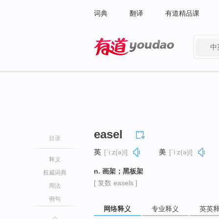
词典
翻译
有道精品课
中
有道 - 网易旗下搜索
easel
目录
英
[ˈiːz(ə)l]
美
[ˈiːz(ə)l]
释义
n. 画架；黑板架
权威词典
[ 复数 easels ]
用法
例句
网络释义
专业释义
英英