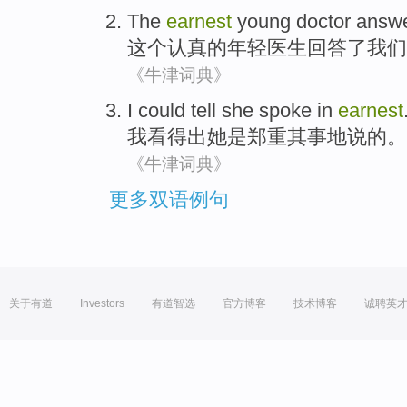
The
earnest
young
doctor
answ
这个
认真
的
年轻
医生
回答了
我们
《牛津词典》
I
could tell
she
spoke in
earnest
我
看得出
她
是
郑重其事
地说的。
《牛津词典》
更多双语例句
关于有道
Investors
有道智选
官方博客
技术博客
诚聘英