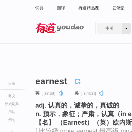
词典
翻译
有道精品课
云笔记
中英
有道 - 网易旗下搜索
earnest
目录
英
[ˈɜːnɪst]
美
[ˈɜːrnɪst]
释义
adj. 认真的，诚挚的，真诚的
权威词典
用法
n. 预示，象征；严肃，认真（in ea
例句
【名】 （Earnest）（英）欧
[ 比较级 more earnest 最高级 most 