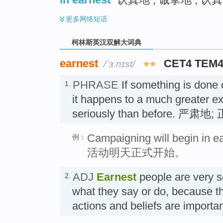
更多
网络短语
柯林斯英汉双解大词典
earnest
CET4 TEM
/ˈɜːnɪst/
PHRASE
If something is done
1.
it happens to a much greater e
seriously than before. 严肃地
Campaigning will begin in e
例：
活动明天正式开始。
ADJ
Earnest
people are very s
2.
what they say or do, because the
actions and beliefs are impor