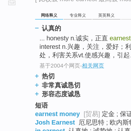
go
网络释义
专业释义
英英释义
top
认真的
... honesty n.诚实，正直
earnest
interest n.兴趣，关注，爱好
处，利害关系vt.使感兴趣，引起…关
基于2004个网页
-
相关网页
热切
非常真诚恳切
形容态度诚恳
短语
earnest money
[贸易]
定金 ; 保
Josh Earnest
厄尼思特 ; 欧内斯特
in earnest
认真地 ; 诚挚地 ; 认真