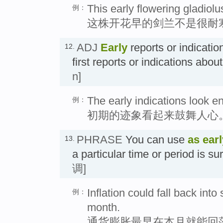
This early flowering gladiolu
例：
这株开花早的剑兰不是很耐
ADJ
Early
reports or indicatio
12.
first reports or indications ab
n]
The early indications look e
例：
初期的迹象看起来鼓舞人心
PHRASE
You can use
as earl
13.
a particular time or period is s
调]
Inflation could fall back into 
例：
month.
通货膨胀最早在本月就能回