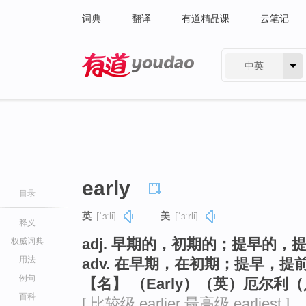
词典
翻译
有道精品课
云笔记
中英
有道 - 网易旗下搜索
early
目录
英
[ˈɜːli]
美
[ˈɜːrli]
释义
adj. 早期的，初期的；提早的
权威词典
用法
adv. 在早期，在初期；提早，提
例句
【名】 （Early）（英）厄尔利
百科
[ 比较级 earlier 最高级 earliest ]