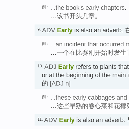
...the book's early chapters.
例：
…该书开头几章。
ADV
Early
is also an adver
9.
...an incident that occurred 
例：
…一个在比赛刚开始时发生
ADJ
Early
refers to plants tha
10.
or at the beginning of the 
的
[ADJ n]
...these early cabbages and 
例：
…这些早熟的卷心菜和花椰
ADV
Early
is also an adve
11.