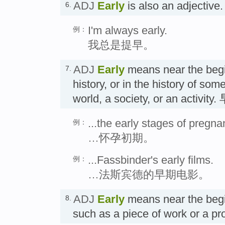
ADJ
Early
is also an adjecti
6.
I'm always early.
例：
我总是提早。
ADJ
Early
means near the begin
7.
history, or in the history of so
world, a society, or an acti
...the early stages of pregna
例：
…怀孕初期。
...Fassbinder's early films.
例：
…法斯宾德的早期电影。
ADJ
Early
means near the begi
8.
such as a piece of work or a