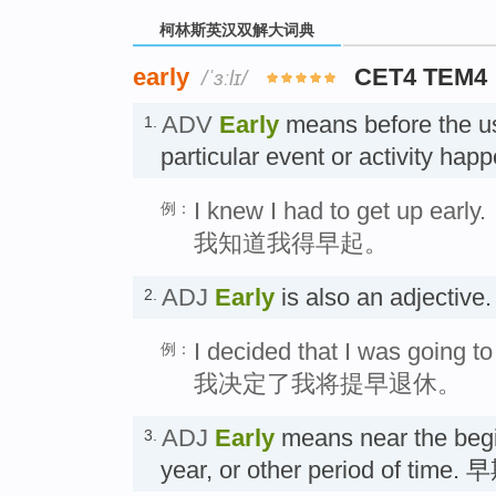
柯林斯英汉双解大词典
early
CET4 TEM4
/ˈɜːlɪ/
ADV
Early
means before the us
1.
particular event or activity ha
I knew I had to get up early.
例：
我知道我得早起。
ADJ
Early
is also an adjectiv
2.
I decided that I was going to
例：
我决定了我将提早退休。
ADJ
Early
means near the begi
3.
year, or other period of time