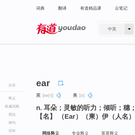
词典
翻译
有道精品课
云笔记
中英
有道 - 网易旗下搜索
ear
目录
英
[ɪə(r)]
美
[ɪr]
释义
n. 耳朵；灵敏的听力；倾听；穗
权威词典
用法
【名】 （Ear）（柬）伊（人名）
例句
百科
网络释义
专业释义
英英释义