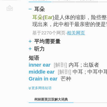
耳朵
go
耳朵
(
Ear
)是人体的缩影，险些
top
现出来，此中相干最亲密的便是
基于2270个网页
-
相关网页
平均需要量
听力
短语
inner ear
[解剖]
内耳 ; 出版者
middle ear
[解剖]
中耳 ; 中耳中耳
Grain in ear
芒种
更多
网络短语
柯林斯英汉双解大词典