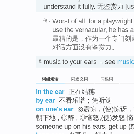
understand it fully. 无鉴赏力
[us
Worst of all, for a playwrigh
例：
use the vernacular, he has a 
最糟的是，作为一个专门刻
对话方面没有鉴赏力。
music to your ears →see
musi
8.
词组短语
同近义词
同根词
in the ear
正在结穗
by ear
不看乐谱；凭听觉
on one's ear
◎震惊，(使)惊讶，
朝下地 , ◎醉 , ◎恼怒,(使)发怒,恼火[参
someone up on his ears, get up (或