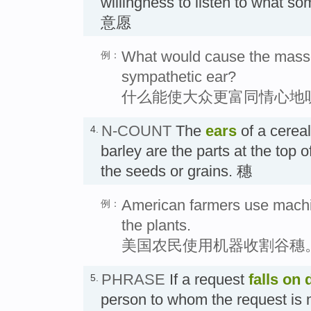
willingness to listen to what 
意愿
What would cause the masse
例：
sympathetic ear?
什么能使大众更富同情心地
N-COUNT
The
ears
of a cereal
4.
barley are the parts at the top o
the seeds or grains. 穗
American farmers use machin
例：
the plants.
美国农民使用机器收割谷穗
PHRASE
If a request
falls on 
5.
person to whom the request i