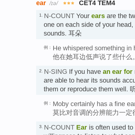
ear
CET4 TEM4
/ɪə/
N-COUNT
Your
ears
are the tw
1.
one on each side of your head,
sounds. 耳朵
He whispered something in h
例：
他在她耳边低声说了些什么
N-SING
If you have
an
ear
for
2.
are able to hear its sounds accu
them or reproduce them wel
Moby certainly has a fine ear
例：
莫比对音调的分辨能力一定
N-COUNT
Ear
is often used to 
3.