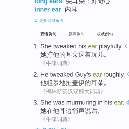
long ears
尖耳朵；好奇心
inner ear
内耳
更多
词组短语
双语例句
原声例句
权威例句
She
tweaked
his
ear
playfully
.
她
拧
他
的
耳朵
逗着玩儿
。
《牛津词典》
He
tweaked
Guy's
ear
roughly.
他
粗暴地扯
盖伊
的
耳朵
。
《柯林斯英汉双解大词典》
She
was murmuring
in
his
ear
.
她
在
他
耳边
悄声
说话。
《牛津词典》