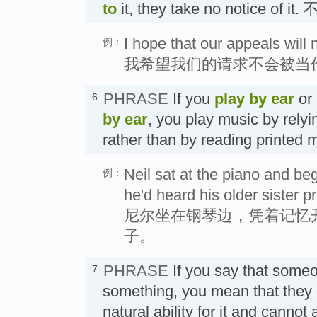
to
it, they take no notice of it
I hope that our appeals will n
例：
我希望我们的请求不会被当
PHRASE
If you
play by ear
or
6.
by ear
, you play music by rely
rather than by reading prin
Neil sat at the piano and be
例：
he'd heard his older sister pr
尼尔坐在钢琴边，凭着记忆
子。
PHRASE
If you say that som
7.
something, you mean that they
natural ability for it and cannot