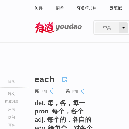
词典
翻译
有道精品课
云笔记
中英
有道 - 网易旗下搜索
each
目录
英
[iːtʃ]
美
[iːtʃ]
释义
det. 每，各，每一
权威词典
用法
pron. 每个，各个
例句
adj. 每个的，各自的
百科
adv. 给每个，对各个