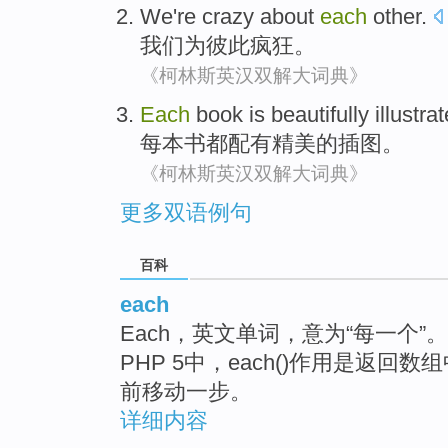
We
're crazy about
each
other
.
我们
为
彼此
疯狂
。
《柯林斯英汉双解大词典》
Each
book
is beautifully
illustra
每
本书
都
配有
精美的插图。
《柯林斯英汉双解大词典》
更多双语例句
百科
each
Each，英文单词，意为“每一个”。 程
PHP 5中，each()作用是返回
前移动一步。
详细内容