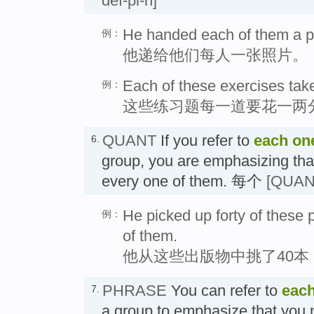
def-pl-n]
He handed each of them a p
例：
他递给他们每人一张照片。
Each of these exercises tak
例：
这些练习题每一道要花一两
QUANT
If you refer to
each on
6.
group, you are emphasizing tha
every one of them. 每个
[QUANT 
He picked up forty of these 
例：
of them.
他从这些出版物中挑了40本
PHRASE
You can refer to
each
7.
a group to emphasize that you