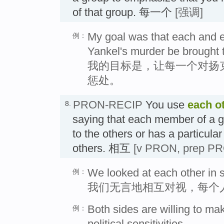
of that group. 每一个
[强调]
My goal was that each and e
例：
Yankel's murder be brought t
我的目标是，让每一个对扬
惩处。
PRON-RECIP
You use
each o
8.
saying that each member of a 
to the others or has a particula
others. 相互
[v PRON, prep P
We looked at each other in 
例：
我们无言地相互对视，每个
Both sides are willing to ma
例：
political sensitivities.