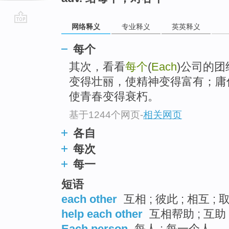
网络释义
专业释义
英英释义
go
top
每个
其次，看看
每个
(
Each
)公司的
变得壮丽，使精神变得富有；庸
使青春变得衰朽。
基于1244个网页
-
相关网页
各自
每次
每一
短语
each other
互相 ; 彼此 ; 相互 ;
help each other
互相帮助 ; 互助 
Each person
每人 ; 每一个人