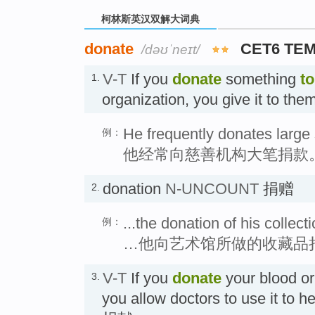
柯林斯英汉双解大词典
donate
CET6 TE
/dəʊˈneɪt/
V-T
If you
donate
something
to
1.
organization, you give it to t
He frequently donates large 
例：
他经常向慈善机构大笔捐款
donation
N-UNCOUNT
捐赠
2.
...the donation of his collecti
例：
…他向艺术馆所做的收藏品
V-T
If you
donate
your blood or 
3.
you allow doctors to use it to h