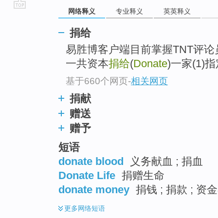
网络释义
专业释义
英英释义
go
top
捐给
易胜博客户端目前掌握TNT评
一共资本
捐给
(
Donate
)一家(1
基于660个网页
-
相关网页
捐献
赠送
赠予
短语
donate blood
义务献血 ; 捐血
Donate Life
捐赠生命
donate money
捐钱 ; 捐款 ; 资
更多
网络短语