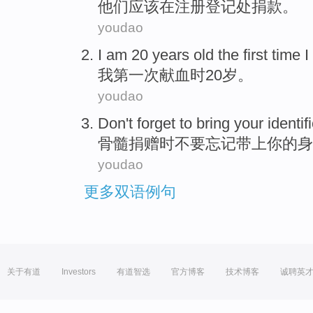
他们
应该
在
注册
登记处
捐款
。
youdao
I
am
20
years old
the first
time
I
我
第一
次
献血
时
20
岁
。
youdao
Don't
forget to
bring
your
identif
骨髓捐赠
时
不要
忘记
带上
你
的
身
youdao
更多双语例句
关于有道
Investors
有道智选
官方博客
技术博客
诚聘英