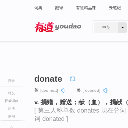
词典
翻译
有道精品课
云笔记
中英
有道 - 网易旗下搜索
donate
目录
英
[dəʊˈneɪt]
美
[ˈdoʊneɪt]
释义
v. 捐赠，赠送；献（血），捐献
权威词典
用法
[ 第三人称单数 donates 现在分词 d
例句
词 donated ]