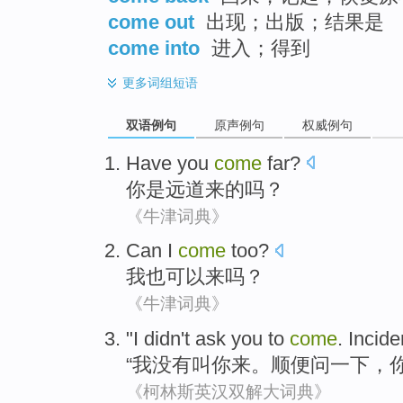
come out
出现；出版；结果是
come into
进入；得到
更多
词组短语
双语例句
原声例句
权威例句
Have
you
come
far
?
你
是
远道
来的吗？
《牛津词典》
Can
I
come
too
?
我
也
可以
来
吗？
《牛津词典》
"
I
didn't
ask
you
to
come
.
Incide
“
我
没有
叫
你
来
。
顺便问一下
，
《柯林斯英汉双解大词典》