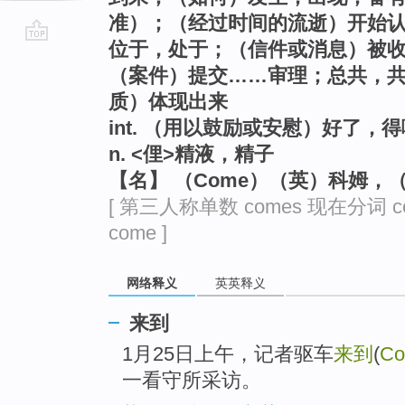
准）；（经过时间的流逝）开始
位于，处于；（信件或消息）被
go
（案件）提交……审理；总共，
top
质）体现出来
int. （用以鼓励或安慰）好了，得
n. <俚>精液，精子
【名】 （Come）（英）科姆，
[ 第三人称单数 comes 现在分词 c
come ]
网络释义
英英释义
来到
1月25日上午，记者驱车
来到
(
C
一看守所采访。