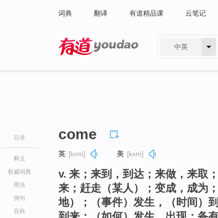
词典
翻译
有道精品课
云笔记
中英
有道 - 网易旗下搜索
come
目录
英
[kʌm]
美
[kʌm]
释义
v. 来；来到，到达；来做，来
权威词典
用法
来；赶走（某人）；变成，成为
例句
地）；（事件）发生，（时间）到
百科
到来；（如何）发生，出现；备