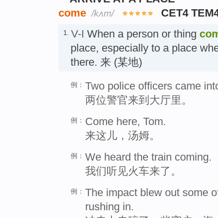
come
CET4 TEM
/kʌm/
V-I
When a person or thing
co
1.
place, especially to a place wh
there. 来 (某地)
Two police officers came into
例：
两位警官来到大厅里。
Come here, Tom.
例：
来这儿，汤姆。
We heard the train coming.
例：
我们听见火车来了。
The impact blew out some o
例：
rushing in.