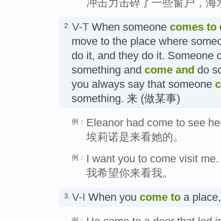
冲击力击碎了一些窗户，海
V-T
When someone
comes
to
2.
move to the place where someon
do it, and they do it. Someone 
something and
come and
do s
you always say that someone
something. 来 (做某事)
Eleanor had come to see her
例：
埃莉诺是来看她的。
I want you to come visit me.
例：
我希望你来看我。
V-I
When you
come to
a place,
3.
例：