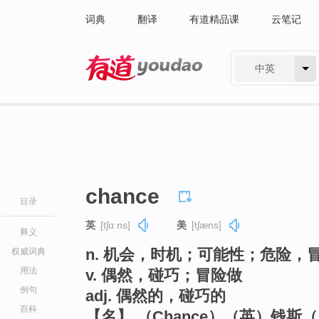
词典
翻译
有道精品课
云笔记
中英
有道 - 网易旗下搜索
chance
目录
英
[tʃɑːns]
美
[tʃæns]
释义
n. 机会，时机；可能性；危险，
权威词典
用法
v. 偶然，碰巧；冒险做
例句
adj. 偶然的，碰巧的
百科
【名】 （Chance）（英）钱斯