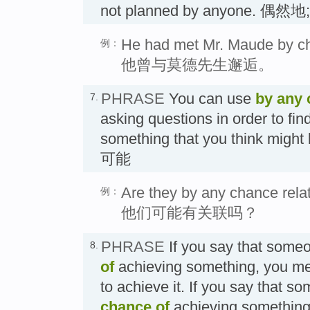
not planned by anyone. 偶然
He had met Mr. Maude by c
例：
他曾与莫德先生邂逅。
PHRASE
You can use
by any
7.
asking questions in order to fin
something that you think might b
可能
Are they by any chance rela
例：
他们可能有关联吗？
PHRASE
If you say that som
8.
of
achieving something, you mea
to achieve it. If you say that 
chance
of
achieving something