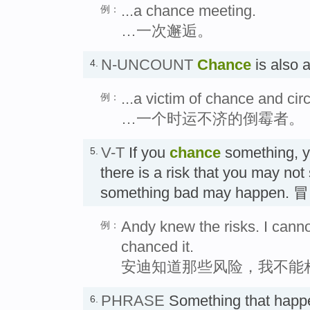
...a chance meeting.
例：
…一次邂逅。
N-UNCOUNT
Chance
is also
4.
...a victim of chance and ci
例：
…一个时运不济的倒霉者。
V-T
If you
chance
something, y
5.
there is a risk that you may not
something bad may happen.
Andy knew the risks. I cann
例：
chanced it.
安迪知道那些风险，我不能
PHRASE
Something that hap
6.