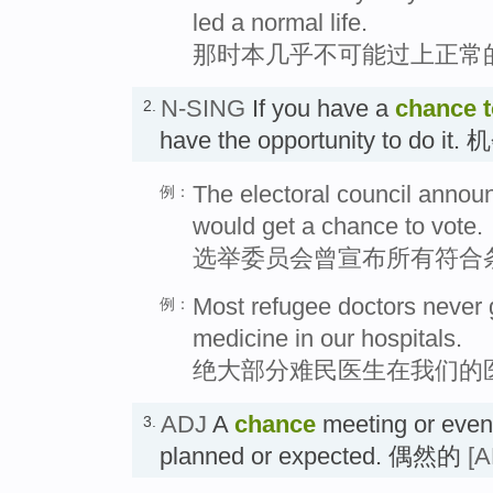
led a normal life.
那时本几乎不可能过上正常
N-SING
If you have a
chance
2.
have the opportunity to do it.
The electoral council announc
例：
would get a chance to vote.
选举委员会曾宣布所有符合
Most refugee doctors never 
例：
medicine in our hospitals.
绝大部分难民医生在我们的
ADJ
A
chance
meeting or event 
3.
planned or expected. 偶然的
[A