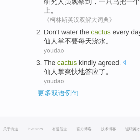
研究人员
观察到
，
一
只鸟
把
一
个
上
。
《柯林斯英汉双解大词典》
Don't
water
the
cactus
every da
仙人掌
不要
每天
浇水
。
youdao
The
cactus
kindly
agreed
.
仙人掌
爽快地
答应了
。
youdao
更多双语例句
关于有道
Investors
有道智选
官方博客
技术博客
诚聘英