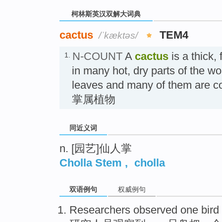
柯林斯英汉双解大词典
cactus
TEM4
/ˈkæktəs/
N-COUNT
A
cactus
is a thick,
1.
in many hot, dry parts of the wo
leaves and many of them are c
掌属植物
同近义词
n. [园艺]仙人掌
Cholla Stem
,
cholla
双语例句
权威例句
Researchers
observed
one
bird