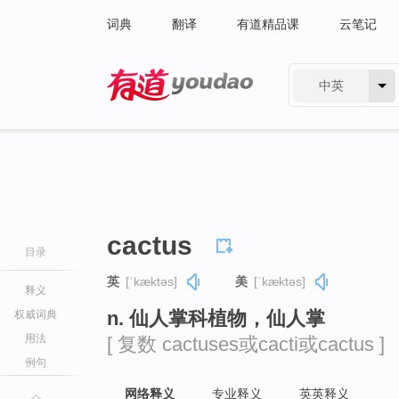
词典
翻译
有道精品课
云笔记
中英
有道 - 网易旗下搜索
cactus
目录
英
[ˈkæktəs]
美
[ˈkæktəs]
释义
n. 仙人掌科植物，仙人掌
权威词典
用法
[ 复数 cactuses或cacti或cactus ]
例句
网络释义
专业释义
英英释义