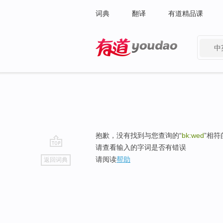
词典
翻译
有道精品课
中
有道 - 网易旗下搜索
抱歉，没有找到与您查询的“
bk:wed
”相
请查看输入的字词是否有错误
go
请阅读
帮助
返回词典
top