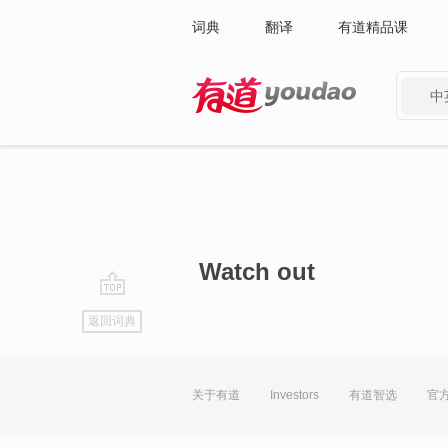
词典
翻译
有道精品课
中
有道 - 网易旗下搜索
Watch out
go
返回词典
top
关于有道
Investors
有道智选
官