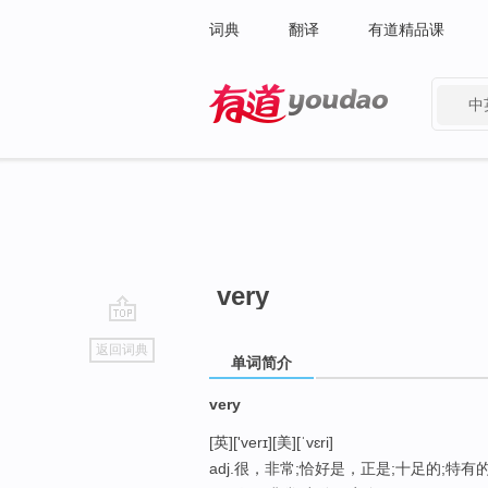
词典
翻译
有道精品课
中
有道 - 网易旗下搜索
very
go
返回词典
top
单词简介
very
[英]['verɪ][美][ˈvɛri]
adj.很，非常;恰好是，正是;十足的;特有的