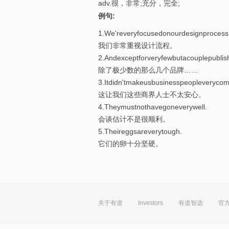
adv.很，非常;充分，完全;
例句:
1.We'reveryfocusedonourdesignprocess
我们非常重视设计流程。
2.Andexceptforveryfewbutacouplepublishi
除了极少数的那么几个品牌……
3.Itdidn'tmakeusbusinesspeopleverycomf
这让我们这些商界人士不太安心。
4.Theymustnothavegoneverywell.
会谈估计不是很顺利。
5.Theireggsareverytough.
它们的卵十分坚硬。
关于有道
Investors
有道智选
官