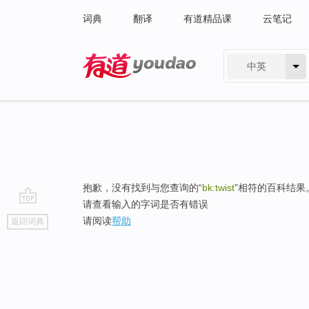
词典
翻译
有道精品课
云笔记
中英
有道 - 网易旗下搜索
抱歉，没有找到与您查询的“
bk:twist
”相符的百科结果
请查看输入的字词是否有错误
go
请阅读
帮助
返回词典
top