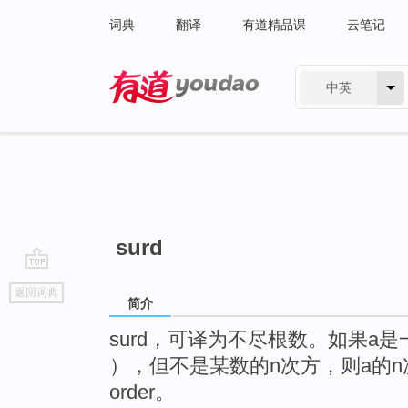
词典
翻译
有道精品课
云笔记
中英
有道 - 网易旗下搜索
surd
go
返回词典
top
简介
surd，可译为不尽根数。如果a是一个有
），但不是某数的n次方，则a的n次方根称
order。