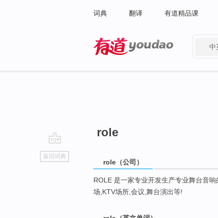
词典
翻译
有道精品课
中
有道 - 网易旗下搜索
role
go
返回词典
top
role（公司）
ROLE 是一家专业开发生产专业舞台音响
场,KTV场所,会议,舞台演出等!
role（英文单词）