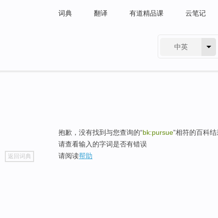
词典
翻译
有道精品课
云笔记
中英
有道 - 网易旗下搜索
抱歉，没有找到与您查询的“
bk:pursue
”相符的百科结
请查看输入的字词是否有错误
go
请阅读
帮助
返回词典
top