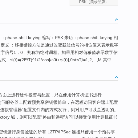
PSK（美妆品牌）
shift keying 缩写：PSK 来历：phase shift keying 相
tion 定义 ：移相键控方法是通过改变载波信号的相位值来表示数字
数字信号1，0，则称为绝对调相。如果用相对偏移值表示数字信
E/T)^1/2*cos[ω0t+φi(t)],0≤t≤T,i=1,2,...,M 其中...
) 方面上进行硬件投资与配置，只在使用计算机证书进行
在远程访问服务器上配置预共享密钥很简单，在远程访问客户端上配置
“连接管理器”配置文件内的方式发行，则对用户可以是透明的。
Directory 域，则可以配置“路由和远程访问”以接受使用计算机证书
进行身份验证的所有 L2TP/IPSec 连接只使用一个预共享