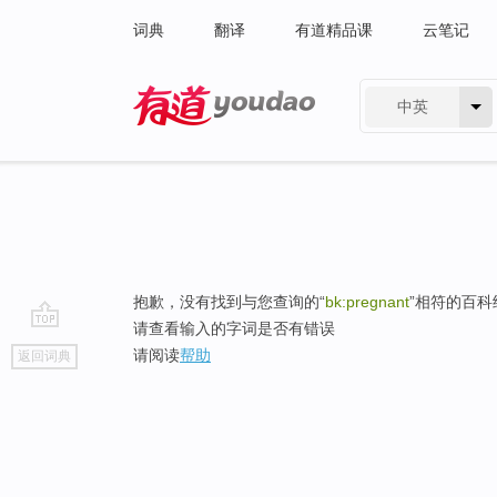
词典
翻译
有道精品课
云笔记
中英
有道 - 网易旗下搜索
抱歉，没有找到与您查询的“
bk:pregnant
”相符的百科
请查看输入的字词是否有错误
go
请阅读
帮助
返回词典
top