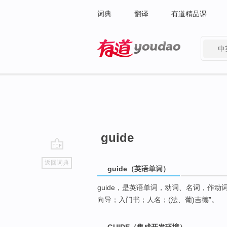
词典
翻译
有道精品课
中
有道 - 网易旗下搜索
guide
go
返回词典
top
guide（英语单词）
guide，是英语单词，动词、名词，作动
向导；入门书；人名；(法、葡)吉德”。
GUIDE（集成开发环境）