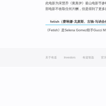
此电影为宋慧乔《黄真伊》釜山电影节参
部电影不收取任何片酬，但是得到了更多
fetish（赛琳娜·戈麦斯、古驰·马讷
《Fetish》是Selena Gomez联手Guc
关于有道
Investors
有道智选
官