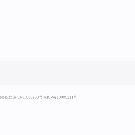
服务条款
京ICP证080268号
京ICP备10005211号